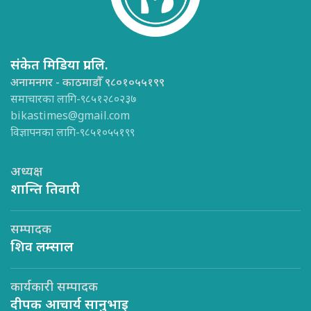
संकेत मिडिया प्रा.लि.
अनामनगर - काठमाडौँ ९८०१०५५१९९
समाचारका लागि-९८५१२८०२३७
bikastimes@gmail.com
विज्ञापनका लागि-९८५१०५५१९९
अध्यक्ष
शान्ति तिवारी
सम्पादक
शिव लम्साल
कार्यकारी सम्पादक
दीपक आचार्य सानुभाइ