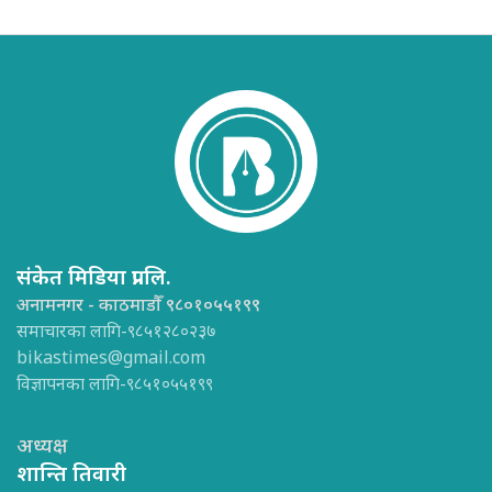
संकेत मिडिया प्रा.लि.
अनामनगर - काठमाडौँ ९८०१०५५१९९
समाचारका लागि-९८५१२८०२३७
bikastimes@gmail.com
विज्ञापनका लागि-९८५१०५५१९९
अध्यक्ष
शान्ति तिवारी