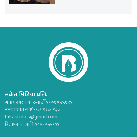
संकेत मिडिया प्रा.लि.
अनामनगर - काठमाडौँ ९८०१०५५१९९
समाचारका लागि-९८५१२८०२३७
bikastimes@gmail.com
विज्ञापनका लागि-९८५१०५५१९९