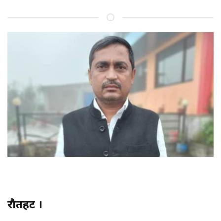
रौतहट ।