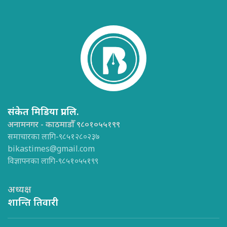
संकेत मिडिया प्रा.लि.
अनामनगर - काठमाडौँ ९८०१०५५१९९
समाचारका लागि-९८५१२८०२३७
bikastimes@gmail.com
विज्ञापनका लागि-९८५१०५५१९९
अध्यक्ष
शान्ति तिवारी