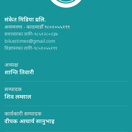
संकेत मिडिया प्रा.लि.
अनामनगर - काठमाडौँ ९८०१०५५१९९
समाचारका लागि-९८५१२८०२३७
bikastimes@gmail.com
विज्ञापनका लागि-९८५१०५५१९९
अध्यक्ष
शान्ति तिवारी
सम्पादक
शिव लम्साल
कार्यकारी सम्पादक
दीपक आचार्य सानुभाइ