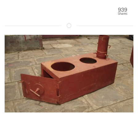
939
Shares