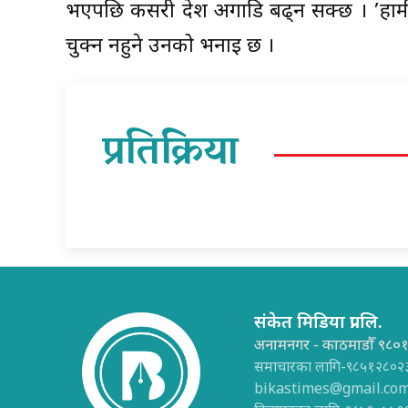
भएपछि कसरी देश अगाडि बढ्न सक्छ । ’हामी
चुक्न नहुने उनको भनाइ छ ।
प्रतिक्रिया
संकेत मिडिया प्रा.लि.
अनामनगर - काठमाडौँ ९८०
समाचारका लागि-९८५१२८०२
bikastimes@gmail.co