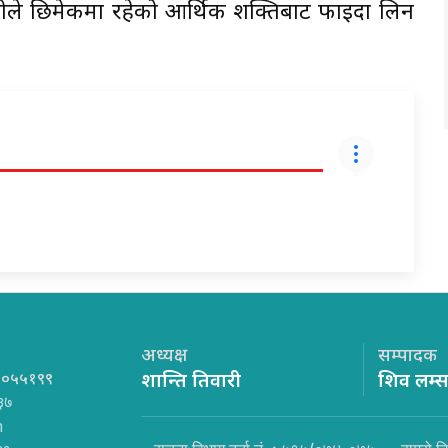
ले छिमेकमा रहेको आर्थिक शक्तिबाट फाइदा लिन
अध्यक्ष
सम्पादक
१०५५१९९
शान्ति तिवारी
शिव लम्
३७
m