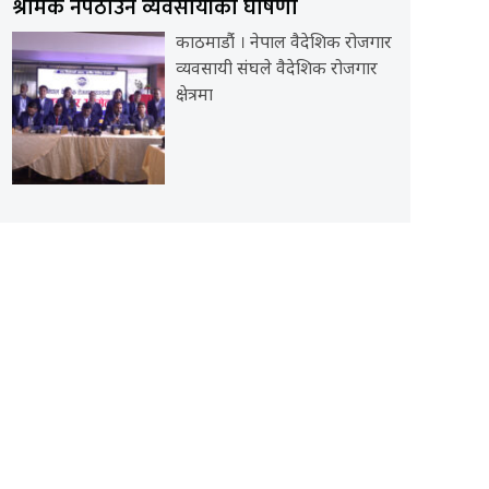
श्रमिक नपठाउने व्यवसायीको घोषणा
काठमाडौंं । नेपाल वैदेशिक रोजगार
व्यवसायी संघले वैदेशिक रोजगार
क्षेत्रमा