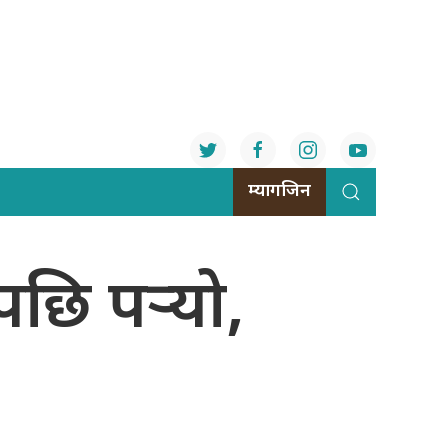
म्यागजिन
छि पर्‍यो,