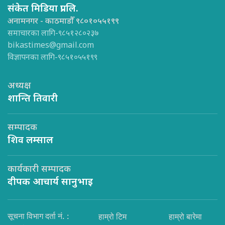
संकेत मिडिया प्रा.लि.
अनामनगर - काठमाडौँ ९८०१०५५१९९
समाचारका लागि-९८५१२८०२३७
bikastimes@gmail.com
विज्ञापनका लागि-९८५१०५५१९९
अध्यक्ष
शान्ति तिवारी
सम्पादक
शिव लम्साल
कार्यकारी सम्पादक
दीपक आचार्य सानुभाइ
सूचना विभाग दर्ता नं. :
हाम्रो टिम
हाम्रो बारेमा