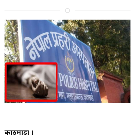
काठमाडौं
।