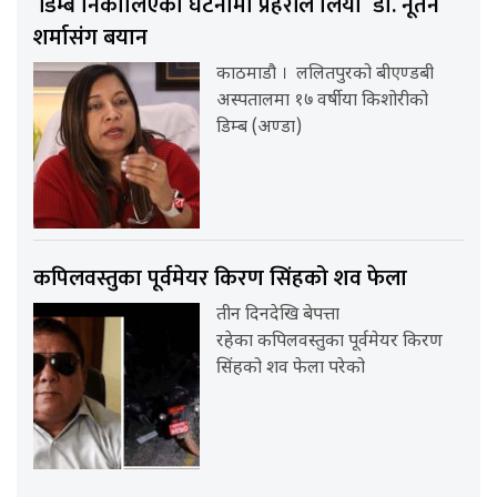
डिम्ब निकालिएको घटनामा प्रहरीले लियो डा. नूतन
शर्मासंग बयान
काठमाडौ । ललितपुरको बीएण्डबी
अस्पतालमा १७ वर्षीया किशोरीको
डिम्ब (अण्डा)
कपिलवस्तुका पूर्वमेयर किरण सिंहको शव फेला
तीन दिनदेखि बेपत्ता
रहेका कपिलवस्तुका पूर्वमेयर किरण
सिंहको शव फेला परेको