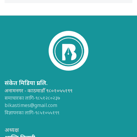
संकेत मिडिया प्रा.लि.
अनामनगर - काठमाडौँ ९८०१०५५१९९
समाचारका लागि-९८५१२८०२३७
bikastimes@gmail.com
विज्ञापनका लागि-९८५१०५५१९९
अध्यक्ष