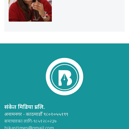
संकेत मिडिया प्रा.लि.
अनामनगर - काठमाडौँ ९८०१०५५१९९
समाचारका लागि-९८५१२८०२३७
bikastimes@gmail.com