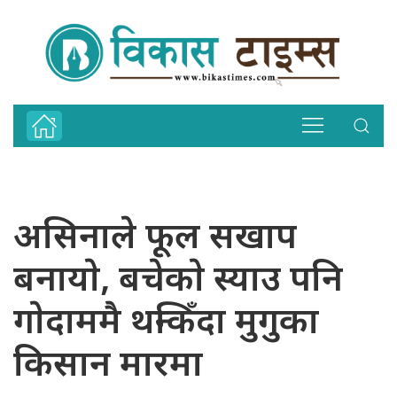
असिनाले फूल सखाप
बनायाे, बचेकाे स्याउ पनि
गाेदाममै थन्किँदा मुगुका
किसान मारमा