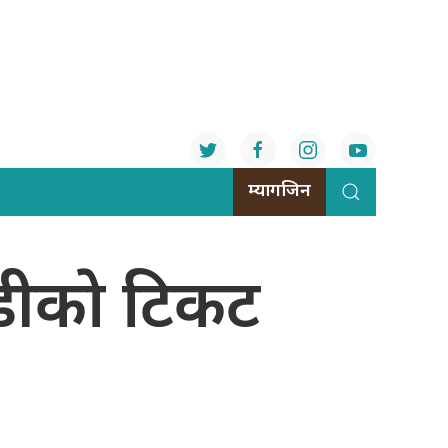
म्यागजिन
डीकाे टिकट