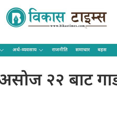
अर्थ-व्यवसाय
राजनीति
समाचार
बहस
 असाेज २२ बाट गा