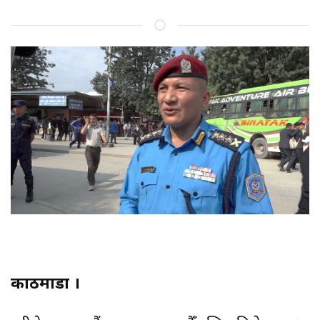
काठमाडौं ।