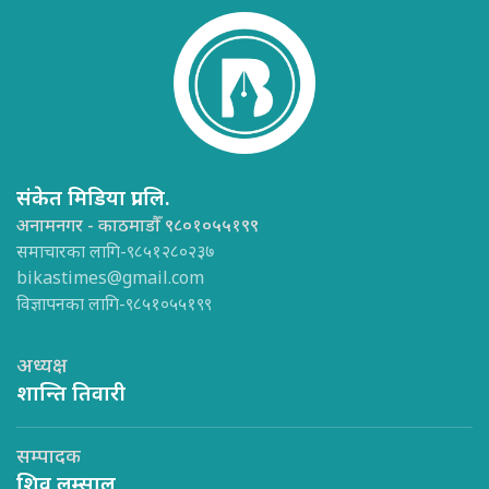
संकेत मिडिया प्रा.लि.
अनामनगर - काठमाडौँ ९८०१०५५१९९
समाचारका लागि-९८५१२८०२३७
bikastimes@gmail.com
विज्ञापनका लागि-९८५१०५५१९९
अध्यक्ष
शान्ति तिवारी
सम्पादक
शिव लम्साल