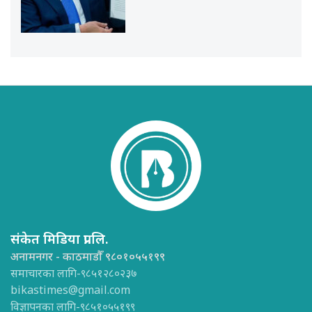
संकेत मिडिया प्रा.लि.
अनामनगर - काठमाडौँ ९८०१०५५१९९
समाचारका लागि-९८५१२८०२३७
bikastimes@gmail.com
विज्ञापनका लागि-९८५१०५५१९९