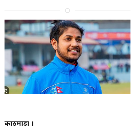
काठमाडौं ।