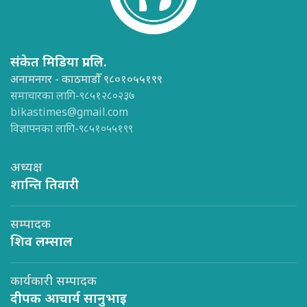
संकेत मिडिया प्रा.लि.
अनामनगर - काठमाडौँ ९८०१०५५१९९
समाचारका लागि-९८५१२८०२३७
bikastimes@gmail.com
विज्ञापनका लागि-९८५१०५५१९९
अध्यक्ष
शान्ति तिवारी
सम्पादक
शिव लम्साल
कार्यकारी सम्पादक
दीपक आचार्य सानुभाइ