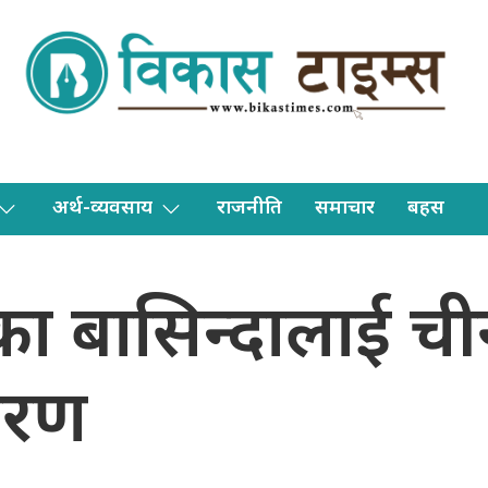
अर्थ-व्यवसाय
राजनीति
समाचार
बहस
ङका बासिन्दालाई च
तरण