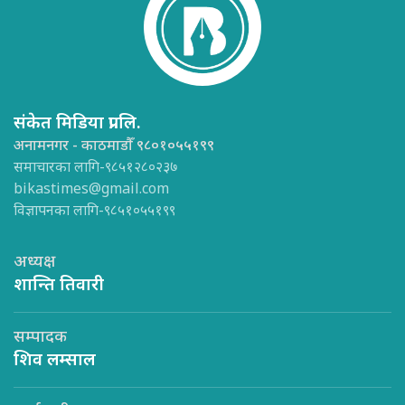
संकेत मिडिया प्रा.लि.
अनामनगर - काठमाडौँ ९८०१०५५१९९
समाचारका लागि-९८५१२८०२३७
bikastimes@gmail.com
विज्ञापनका लागि-९८५१०५५१९९
अध्यक्ष
शान्ति तिवारी
सम्पादक
शिव लम्साल