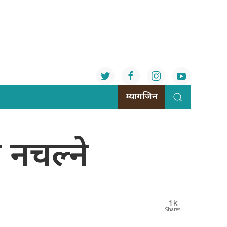
म्यागजिन
नचल्ने
1k
Shares