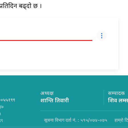
्रतिदिन बढ्दो छ ।
अध्यक्ष
सम्पादक
१०५५१९९
शान्ति तिवारी
शिव लम्
३७
m
सूचना विभाग दर्ता नं. : ५१५/०७४-०७५
हाम्रो ट
९९