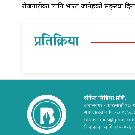
रोजगारीका लागि भारत जानेहरूको सङ्ख्या दिनप
प्रतिक्रिया
संकेत मिडिया प्रा.लि.
अनामनगर - काठमाडौँ ९८०
समाचारका लागि-९८५१२८०२
bikastimes@gmail.co
विज्ञापनका लागि-९८५१०५५१