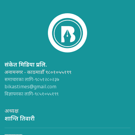
संकेत मिडिया प्रा.लि.
अनामनगर - काठमाडौँ ९८०१०५५१९९
समाचारका लागि-९८५१२८०२३७
bikastimes@gmail.com
विज्ञापनका लागि-९८५१०५५१९९
अध्यक्ष
शान्ति तिवारी