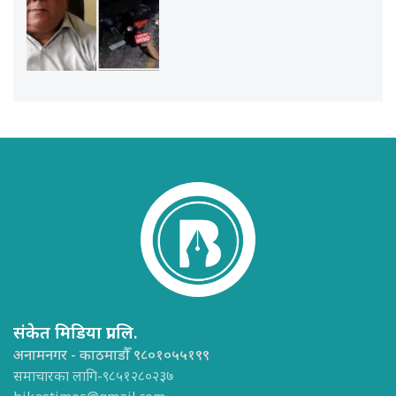
संकेत मिडिया प्रा.लि.
अनामनगर - काठमाडौँ ९८०१०५५१९९
समाचारका लागि-९८५१२८०२३७