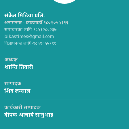
संकेत मिडिया प्रा.लि.
अनामनगर - काठमाडौँ ९८०१०५५१९९
समाचारका लागि-९८५१२८०२३७
bikastimes@gmail.com
विज्ञापनका लागि-९८५१०५५१९९
अध्यक्ष
शान्ति तिवारी
सम्पादक
शिव लम्साल
कार्यकारी सम्पादक
दीपक आचार्य सानुभाइ