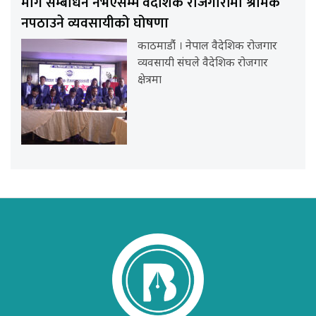
माग सम्बोधन नभएसम्म वैदेशिक रोजगारीमा श्रमिक
नपठाउने व्यवसायीको घोषणा
काठमाडौंं । नेपाल वैदेशिक रोजगार
व्यवसायी संघले वैदेशिक रोजगार
क्षेत्रमा