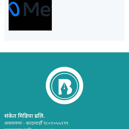
संकेत मिडिया प्रा.लि.
अनामनगर - काठमाडौँ ९८०१०५५१९९