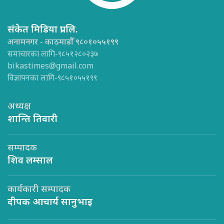
संकेत मिडिया प्रा.लि.
अनामनगर - काठमाडौँ ९८०१०५५१९९
समाचारका लागि-९८५१२८०२३७
bikastimes@gmail.com
विज्ञापनका लागि-९८५१०५५१९९
अध्यक्ष
शान्ति तिवारी
सम्पादक
शिव लम्साल
कार्यकारी सम्पादक
दीपक आचार्य सानुभाइ