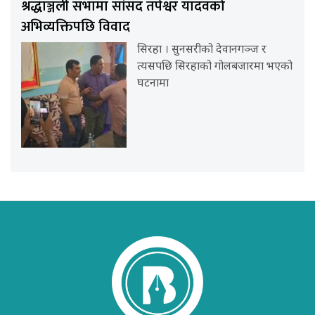
श्रद्धाञ्जली सभामा सांसद तपेश्वर यादवको
अभिव्यक्तिपछि विवाद
सिरहा । सुनसरीको देवानगञ्ज र
त्यसपछि सिरहाको गोलबजारमा भएको
घटनामा