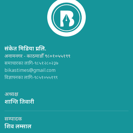
संकेत मिडिया प्रा.लि.
अनामनगर - काठमाडौँ ९८०१०५५१९९
समाचारका लागि-९८५१२८०२३७
bikastimes@gmail.com
विज्ञापनका लागि-९८५१०५५१९९
अध्यक्ष
शान्ति तिवारी
सम्पादक
शिव लम्साल