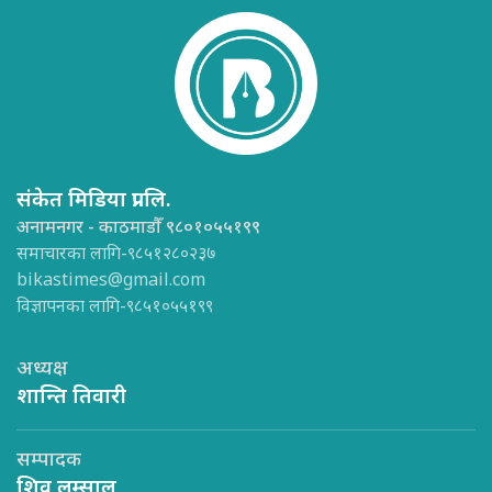
संकेत मिडिया प्रा.लि.
अनामनगर - काठमाडौँ ९८०१०५५१९९
समाचारका लागि-९८५१२८०२३७
bikastimes@gmail.com
विज्ञापनका लागि-९८५१०५५१९९
अध्यक्ष
शान्ति तिवारी
सम्पादक
शिव लम्साल