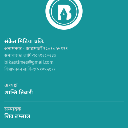
संकेत मिडिया प्रा.लि.
अनामनगर - काठमाडौँ ९८०१०५५१९९
समाचारका लागि-९८५१२८०२३७
bikastimes@gmail.com
विज्ञापनका लागि-९८५१०५५१९९
अध्यक्ष
शान्ति तिवारी
सम्पादक
शिव लम्साल