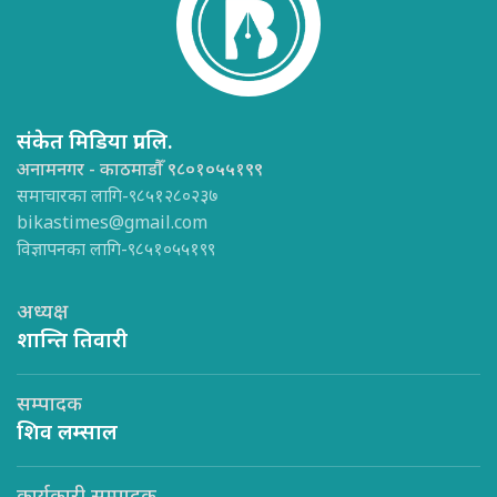
संकेत मिडिया प्रा.लि.
अनामनगर - काठमाडौँ ९८०१०५५१९९
समाचारका लागि-९८५१२८०२३७
bikastimes@gmail.com
विज्ञापनका लागि-९८५१०५५१९९
अध्यक्ष
शान्ति तिवारी
सम्पादक
शिव लम्साल