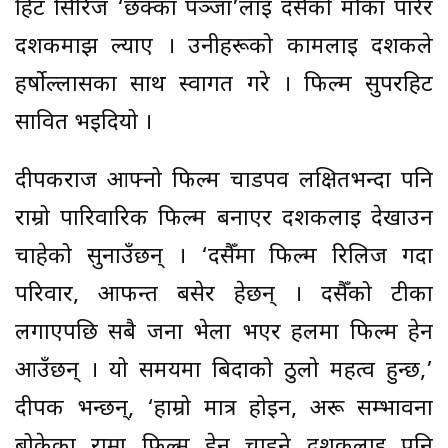
हिट सिरिज ‘छक्का पञ्जा’लाई दसैँको मौका पारेर
दर्शकमाझ ल्याए । उनीहरूको कामलाई दर्शकले
हर्षोल्लासका साथ स्वागत गरे । फिल्म सुपरहिट
सावित भइदियो ।
दीपकराज आफ्नो फिल्म चाडपर्व लक्षितभन्दा पनि
राम्रो पारिवारिक फिल्म बनाएर दर्शकलाई देखाउन
चाहेको सुनाउँछन् । ‘दसैँमा फिल्म रिलिज गर्दा
परिवार, आफन्त बसेर हेर्छन् । दसैँको टीका
लगाएपछि सबै जना भेला भएर हलमा फिल्म हेर्न
आउँछन् । यो समयमा बिदाको ठुलो महत्व हुन्छ,’
दीपक भन्छन्, ‘हाम्रो मात्र होइन, अरू सम्भावना
बोकेका राम्रा फिल्म हेर्न चाहने दर्शकलाई पनि