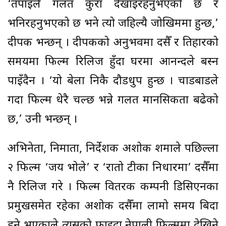
‘तपाईंले गलत कुरा देखाइरहनुभएको छ र
भनिरहनुभएको छ भने त्यो जहिल्यै जोखिममा हुन्छ,’
दीपक भन्छन् । दीपकको अनुभवमा दसैँ र तिहारको
समयमा फिल्म रिलिज हुँदा घरमा आनन्दले बस्न
पाइँदैन । ‘यो बेला निकै दौडधुप हुन्छ । चाडबाडले
गर्दा फिल्म धेरै चल्छ भन्ने गलत मानसिकता बढेको
छ,’ उनी भन्छन् ।
अभिनेता, निर्माता, निर्देशक अशोक शर्माले पछिल्ला
२ फिल्म ‘जय भोले’ र ‘रातो टीका निधारमा’ दसैँमा
नै रिलिज गरे । फिल्म वितरक कम्पनी डिसिएनका
प्रमुखसमेत रहेका अशोक दसैँमा लामो समय बिदा
हुने भएकाले त्यसको फाइदा नेपाली फिल्ममा देखिने