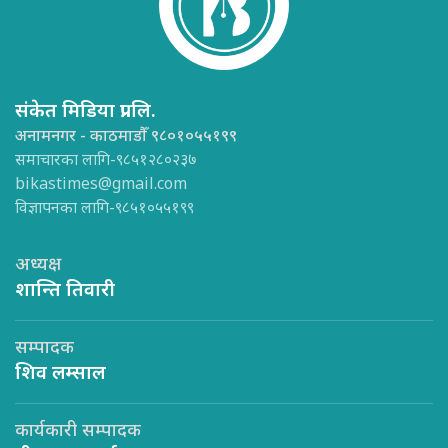
संकेत मिडिया प्रा.लि.
अनामनगर - काठमाडौँ ९८०१०५५१९९
समाचारका लागि-९८५१२८०२३७
bikastimes@gmail.com
विज्ञापनका लागि-९८५१०५५१९९
अध्यक्ष
शान्ति तिवारी
सम्पादक
शिव लम्साल
कार्यकारी सम्पादक