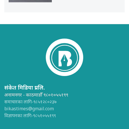
संकेत मिडिया प्रा.लि.
अनामनगर - काठमाडौँ ९८०१०५५१९९
समाचारका लागि-९८५१२८०२३७
bikastimes@gmail.com
विज्ञापनका लागि-९८५१०५५१९९