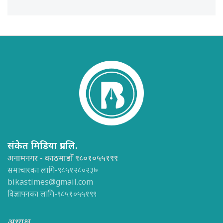
संकेत मिडिया प्रा.लि.
अनामनगर - काठमाडौँ ९८०१०५५१९९
समाचारका लागि-९८५१२८०२३७
bikastimes@gmail.com
विज्ञापनका लागि-९८५१०५५१९९
अध्यक्ष