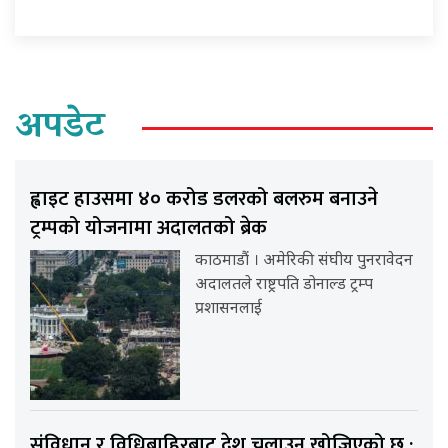
अपडेट
ह्वाइट हाउसमा ४० करोड डलरको बलरुम बनाउने
ट्रम्पको योजनामा अदालतको ब्रेक
काठमाडौं । अमेरिकी संघीय पुनरावेदन
अदालतले राष्ट्रपति डोनाल्ड ट्रम्प
प्रशासनलाई
संविधान र विधिबाहिरबाट देश चलाउन खोजिएको छ :