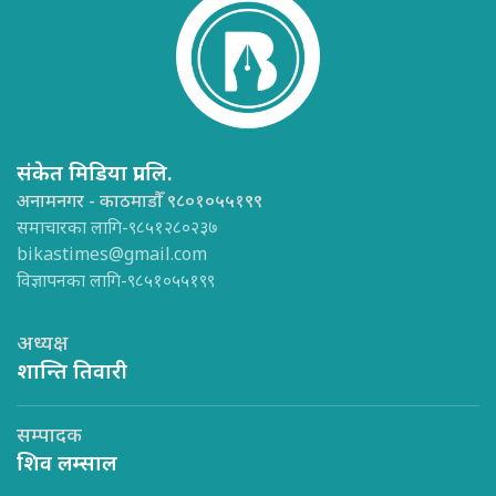
संकेत मिडिया प्रा.लि.
अनामनगर - काठमाडौँ ९८०१०५५१९९
समाचारका लागि-९८५१२८०२३७
bikastimes@gmail.com
विज्ञापनका लागि-९८५१०५५१९९
अध्यक्ष
शान्ति तिवारी
सम्पादक
शिव लम्साल