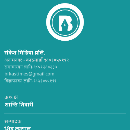
संकेत मिडिया प्रा.लि.
अनामनगर - काठमाडौँ ९८०१०५५१९९
समाचारका लागि-९८५१२८०२३७
bikastimes@gmail.com
विज्ञापनका लागि-९८५१०५५१९९
अध्यक्ष
शान्ति तिवारी
सम्पादक
शिव लम्साल