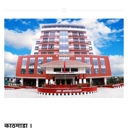
काठमाडौं ।