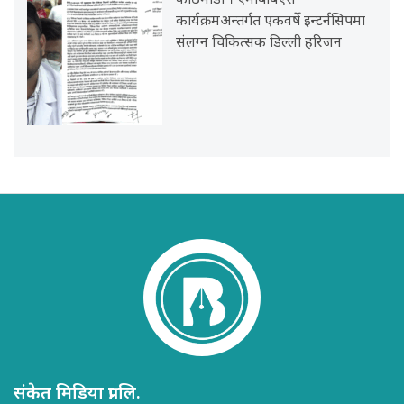
काठमाडौं । एमबिबिएस
कार्यक्रमअन्तर्गत एकवर्षे इन्टर्नसिपमा
संलग्न चिकित्सक डिल्ली हरिजन
संकेत मिडिया प्रा.लि.