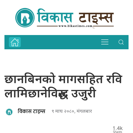
छानबिनको मागसहित रवि
लामिछानेविरुद्ध उजुरी
विकास टाइम्स
९ माघ २०८०, मंगलबार
1.4k
Shares