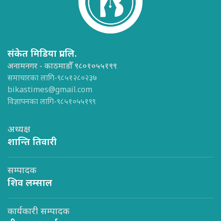
संकेत मिडिया प्रा.लि.
अनामनगर - काठमाडौँ ९८०१०५५१९९
समाचारका लागि-९८५१२८०२३७
bikastimes@gmail.com
विज्ञापनका लागि-९८५१०५५१९९
अध्यक्ष
शान्ति तिवारी
सम्पादक
शिव लम्साल
कार्यकारी सम्पादक