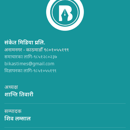
संकेत मिडिया प्रा.लि.
अनामनगर - काठमाडौँ ९८०१०५५१९९
समाचारका लागि-९८५१२८०२३७
bikastimes@gmail.com
विज्ञापनका लागि-९८५१०५५१९९
अध्यक्ष
शान्ति तिवारी
सम्पादक
शिव लम्साल