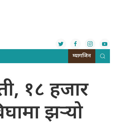
म्यागजिन
ेती, १८ हजार
घामा झर्‍यो