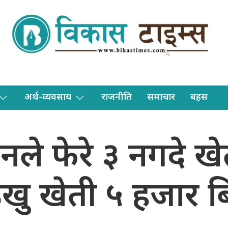
अर्थ-व्यवसाय
राजनीति
समाचार
बहस
नले फेरे ३ नगदे ख
उखु खेती ५ हजार बि