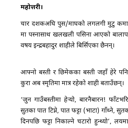
महोत्तरी।
चार दशकअघि पुस/माघको लगलगी मुटु कमाउने
मा पस्नासाथ खलखली पसिना आएको बालापन म
वर्षीय इन्द्रबहादुर शाहीले बिर्सिएका छैनन्।
आफ्नो बस्ती र छिमेकका बस्ती जहाँ हेरे पनि 
कुरा अब स्मृतिमा मात्र रहेको शाही बताउँछन्।
‘जुन गाउँबस्तीमा हेर्‍यो, बारनैबारन! फाँट
सुर्तीका पात टिप्ने, पात फट्टा (भाटा) गाँथ्ने, स
दिनपछि फट्टा निकाल्ने चटारो हुन्थ्यो’, लयमा