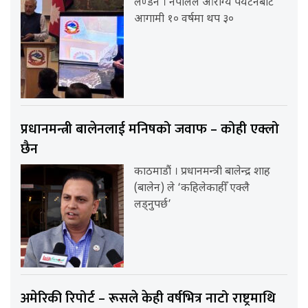
लण्डन । नेपालले आरोग्य पर्यटनबाट
आगामी १० वर्षमा थप ३०
प्रधानमन्त्री बालेनलाई मनिषको जवाफ – कोही एक्लो
छैन
काठमाडौं । प्रधानमन्त्री बालेन्द्र शाह
(बालेन) ले ‘कहिलेकाहीँ एक्लै
लड्नुपर्छ’
अमेरिकी रिपोर्ट – रूसले केही वर्षभित्र नाटो राष्ट्रमाथि