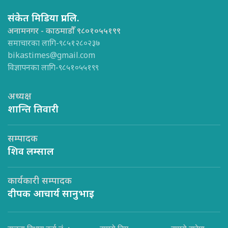
संकेत मिडिया प्रा.लि.
अनामनगर - काठमाडौँ ९८०१०५५१९९
समाचारका लागि-९८५१२८०२३७
bikastimes@gmail.com
विज्ञापनका लागि-९८५१०५५१९९
अध्यक्ष
शान्ति तिवारी
सम्पादक
शिव लम्साल
कार्यकारी सम्पादक
दीपक आचार्य सानुभाइ