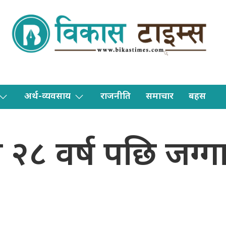
अर्थ-व्यवसाय
राजनीति
समाचार
बहस
८ वर्ष पछि जग्गाक