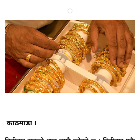
काठमाडौं ।