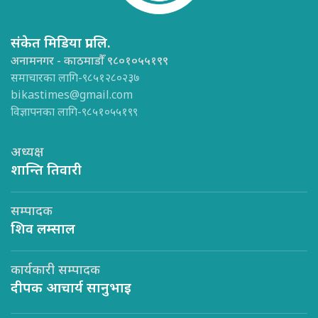
संकेत मिडिया प्रा.लि.
अनामनगर - काठमाडौँ ९८०१०५५१९९
समाचारका लागि-९८५१२८०२३७
bikastimes@gmail.com
विज्ञापनका लागि-९८५१०५५१९९
अध्यक्ष
शान्ति तिवारी
सम्पादक
शिव लम्साल
कार्यकारी सम्पादक
दीपक आचार्य सानुभाइ