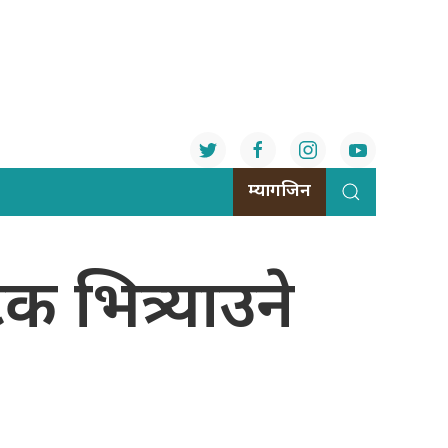
म्यागजिन
टक भित्र्याउने