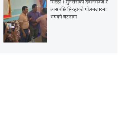
सिरहा । सुनसरीको देवानगञ्ज र
त्यसपछि सिरहाको गोलबजारमा
भएको घटनामा