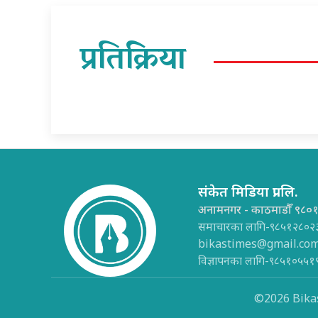
प्रतिक्रिया
संकेत मिडिया प्रा.लि.
अनामनगर - काठमाडौँ ९८०
समाचारका लागि-९८५१२८०२
bikastimes@gmail.co
विज्ञापनका लागि-९८५१०५५१
©2026 Bikas 