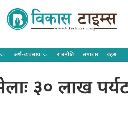
अर्थ-व्यवसाय
राजनीति
समाचार
बहस
म्भमेलाः ३० लाख पर्य