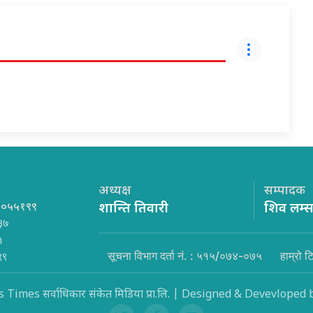
अध्यक्ष
सम्पादक
१०५५१९९
शान्ति तिवारी
शिव लम्
३७
m
सूचना विभाग दर्ता नं. : ५१५/०७४-०७५
हाम्रो ट
९९
Times सर्वाधिकार संकेत मिडिया प्रा.लि. | Designed & Devevloped 