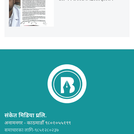
संकेत मिडिया प्रा.लि.
अनामनगर - काठमाडौँ ९८०१०५५१९९
समाचारका लागि-९८५१२८०२३७