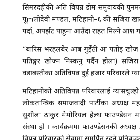
सिमरदहीकी अति विपन्न डोम समुदायकी पुनमद
पूmलोदेवी मण्डल, मटिहानी–६ की सजिरा खा
पर्दा, अपर्झट पाहुना आउँदा राहत मिल्ने आश ग
“बारिस भरहलबेर आब गुइँठी आ पतोइ खोज न
पतिङ्गर खोज्न निस्कनु पर्दैन होला) सजि
वडाबस्तीका अतिविपन्न दुई हजार परिवारले ग्य
मटिहानीको अतिविपन्न परिवारलाई ग्यासचुल्हो स
लोकतान्त्रिक समाजवादी पार्टीका अध्यक्ष म
सुशीला ठाकुर मेमोरियल हेल्थ फाउण्डेसन मह
संस्था हो । कार्यक्रममा फाउण्डेसनकी अध्यक्
विपन्न परिवारको सेवामा समर्पित रहने प्रतिबद्धत