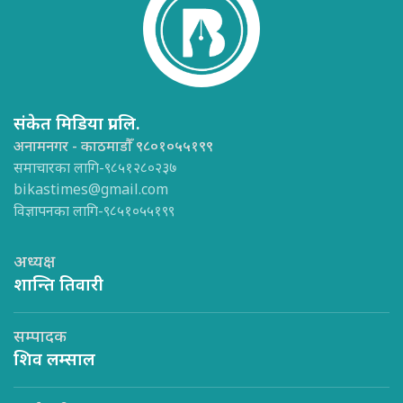
संकेत मिडिया प्रा.लि.
अनामनगर - काठमाडौँ ९८०१०५५१९९
समाचारका लागि-९८५१२८०२३७
bikastimes@gmail.com
विज्ञापनका लागि-९८५१०५५१९९
अध्यक्ष
शान्ति तिवारी
सम्पादक
शिव लम्साल