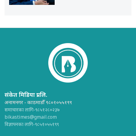
संकेत मिडिया प्रा.लि.
अनामनगर - काठमाडौँ ९८०१०५५१९९
समाचारका लागि-९८५१२८०२३७
bikastimes@gmail.com
विज्ञापनका लागि-९८५१०५५१९९