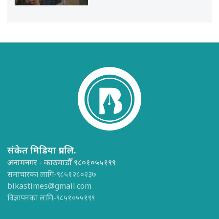
संकेत मिडिया प्रा.लि.
अनामनगर - काठमाडौँ ९८०१०५५१९९
समाचारका लागि-९८५१२८०२३७
bikastimes@gmail.com
विज्ञापनका लागि-९८५१०५५१९९