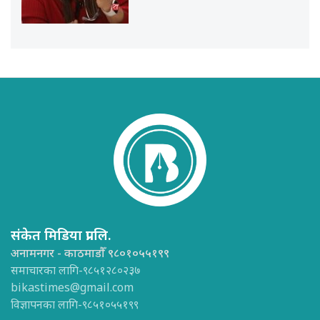
संकेत मिडिया प्रा.लि.
अनामनगर - काठमाडौँ ९८०१०५५१९९
समाचारका लागि-९८५१२८०२३७
bikastimes@gmail.com
विज्ञापनका लागि-९८५१०५५१९९