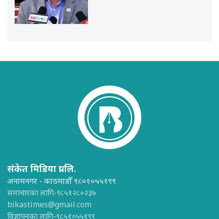
संकेत मिडिया प्रा.लि.
अनामनगर - काठमाडौँ ९८०१०५५१९९
समाचारका लागि-९८५१२८०२३७
bikastimes@gmail.com
विज्ञापनका लागि-९८५१०५५१९९