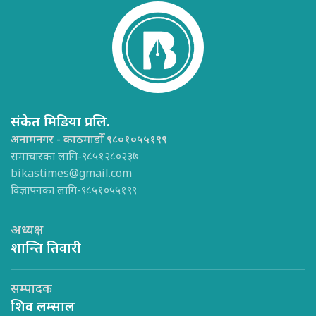
संकेत मिडिया प्रा.लि.
अनामनगर - काठमाडौँ ९८०१०५५१९९
समाचारका लागि-९८५१२८०२३७
bikastimes@gmail.com
विज्ञापनका लागि-९८५१०५५१९९
अध्यक्ष
शान्ति तिवारी
सम्पादक
शिव लम्साल