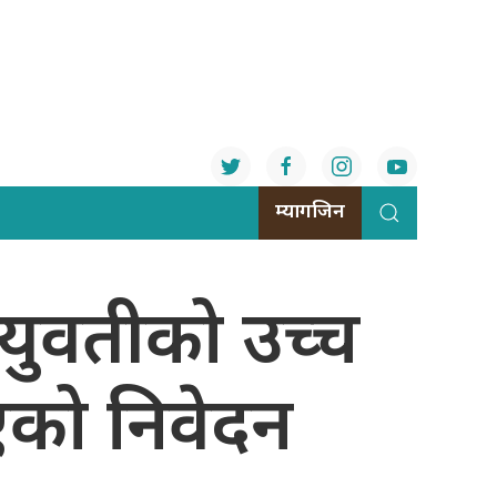
म्यागजिन
े युवतीको उच्च
िएको निवेदन